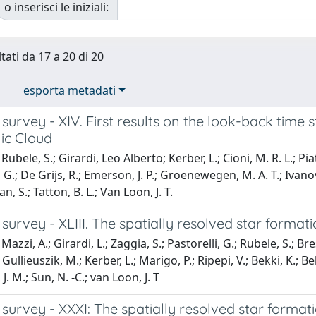
o inserisci le iniziali:
tati da 17 a 20 di 20
esporta metadati
urvey - XIV. First results on the look-back time
ic Cloud
ubele, S.; Girardi, Leo Alberto; Kerber, L.; Cioni, M. R. L.; Pia
G.; De Grijs, R.; Emerson, J. P.; Groenewegen, M. A. T.; Ivanov,
, S.; Tatton, B. L.; Van Loon, J. T.
urvey - XLIII. The spatially resolved star format
azzi, A.; Girardi, L.; Zaggia, S.; Pastorelli, G.; Rubele, S.; Bre
; Gullieuszik, M.; Kerber, L.; Marigo, P.; Ripepi, V.; Bekki, K.; B
 J. M.; Sun, N. -C.; van Loon, J. T
urvey - XXXI: The spatially resolved star formati