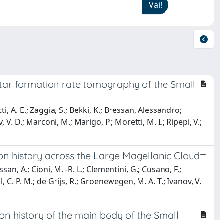
 star formation rate tomography of the Small
tti, A. E.; Zaggia, S.; Bekki, K.; Bressan, Alessandro;
 V. D.; Marconi, M.; Marigo, P.; Moretti, M. I.; Ripepi, V.;
ion history across the Large Magellanic Cloud
ssan, A.; Cioni, M. -R. L.; Clementini, G.; Cusano, F.;
ell, C. P. M.; de Grijs, R.; Groenewegen, M. A. T.; Ivanov, V.
on history of the main body of the Small