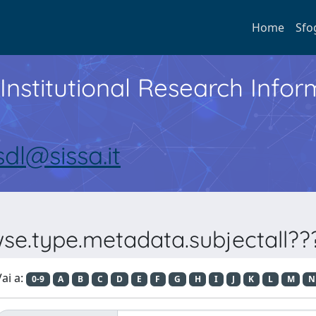
Home
Sfo
Institutional Research Inf
sdl@sissa.it
wse.type.metadata.subjectall??
ai a:
0-9
A
B
C
D
E
F
G
H
I
J
K
L
M
N