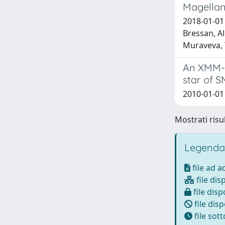
Magellan
2018-01-01 
Bressan, Al
Muraveva, T
An XMM-N
star of 
2010-01-01 
Mostrati risul
Legenda
file ad 
file dis
file disp
file disp
file sot