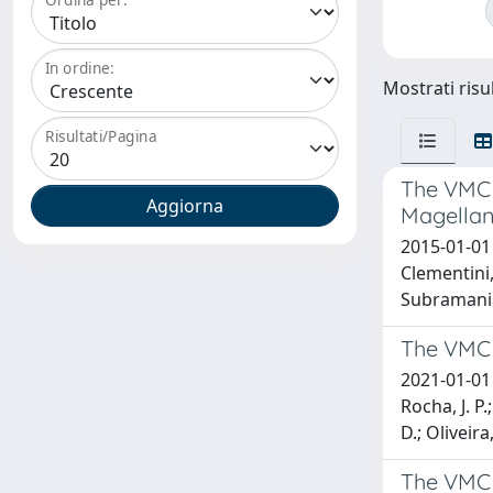
In ordine:
Mostrati risul
Risultati/Pagina
The VMC s
Magellan
2015-01-01 R
Clementini, 
Subramanian
The VMC s
2021-01-01 M
Rocha, J. P.
D.; Oliveira,
The VMC s