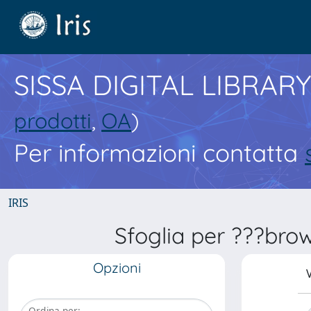
SISSA DIGITAL LIBRARY
prodotti
,
OA
)
Per informazioni contatta
IRIS
Sfoglia per ???bro
Opzioni
V
Ordina per: