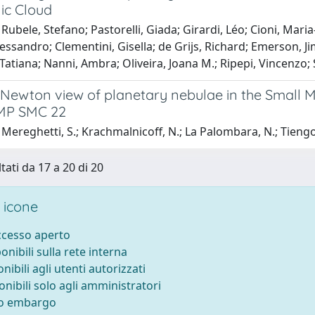
ic Cloud
Rubele, Stefano; Pastorelli, Giada; Girardi, Léo; Cioni, Maria
essandro; Clementini, Gisella; de Grijs, Richard; Emerson, Ji
atiana; Nanni, Ambra; Oliveira, Joana M.; Ripepi, Vincenzo;
ewton view of planetary nebulae in the Small Ma
SMP SMC 22
Mereghetti, S.; Krachmalnicoff, N.; La Palombara, N.; Tiengo, A
tati da 17 a 20 di 20
 icone
accesso aperto
ponibili sulla rete interna
onibili agli utenti autorizzati
onibili solo agli amministratori
to embargo