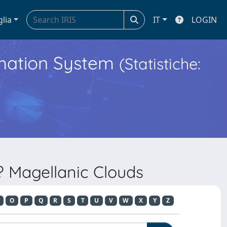
glia
IT
LOGIN
ormation System
(Statistiche:
? Magellanic Clouds
O
P
Q
R
S
T
U
V
W
X
Y
Z