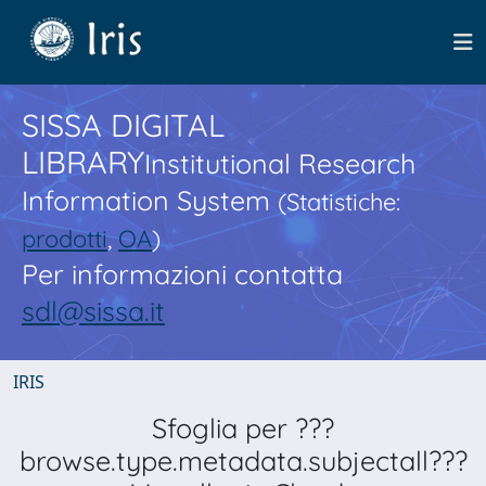
SISSA DIGITAL
LIBRARY
Institutional Research
Information System
(Statistiche:
prodotti
,
OA
)
Per informazioni contatta
sdl@sissa.it
IRIS
Sfoglia per ???
browse.type.metadata.subjectall???