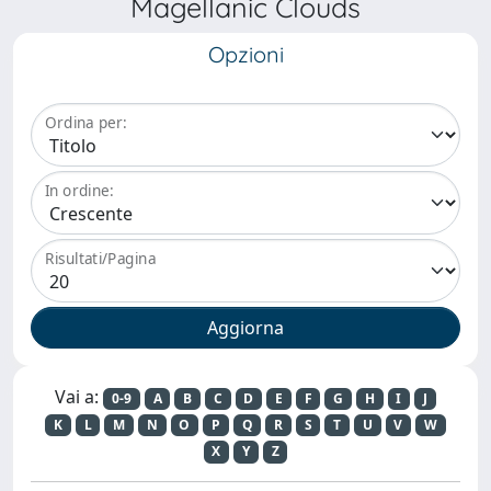
Magellanic Clouds
Opzioni
Ordina per:
In ordine:
Risultati/Pagina
Vai a:
0-9
A
B
C
D
E
F
G
H
I
J
K
L
M
N
O
P
Q
R
S
T
U
V
W
X
Y
Z