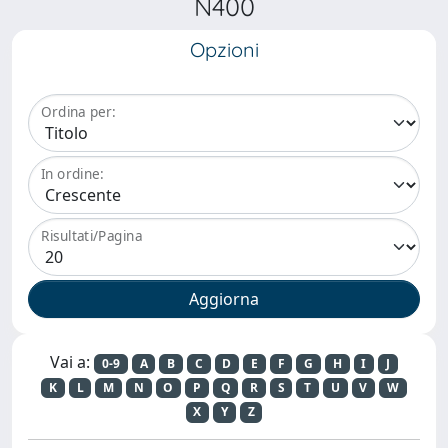
N400
Opzioni
Ordina per:
In ordine:
Risultati/Pagina
Vai a:
0-9
A
B
C
D
E
F
G
H
I
J
K
L
M
N
O
P
Q
R
S
T
U
V
W
X
Y
Z