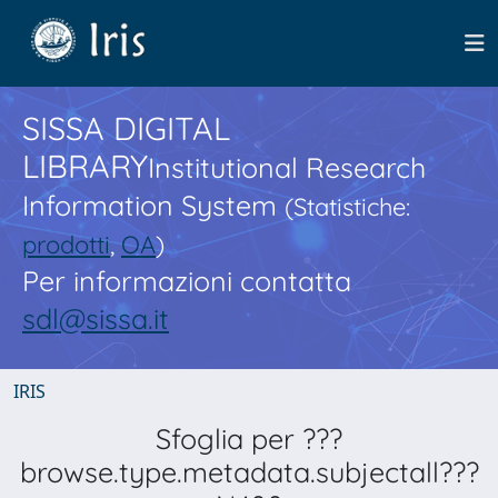
SISSA DIGITAL
LIBRARY
Institutional Research
Information System
(Statistiche:
prodotti
,
OA
)
Per informazioni contatta
sdl@sissa.it
IRIS
Sfoglia per ???
browse.type.metadata.subjectall???