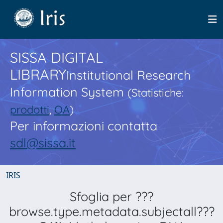
SISSA DIGITAL
LIBRARY
Institutional Research
Information System
(Statistiche:
prodotti
,
OA
)
Per informazioni contatta
sdl@sissa.it
IRIS
Sfoglia per ???
browse.type.metadata.subjectall???