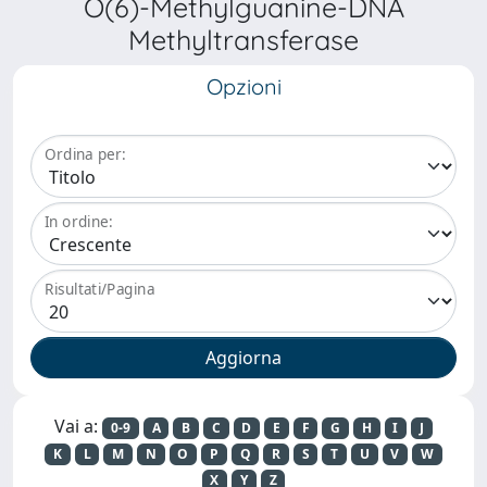
O(6)-Methylguanine-DNA
Methyltransferase
Opzioni
Ordina per:
In ordine:
Risultati/Pagina
Vai a:
0-9
A
B
C
D
E
F
G
H
I
J
K
L
M
N
O
P
Q
R
S
T
U
V
W
X
Y
Z