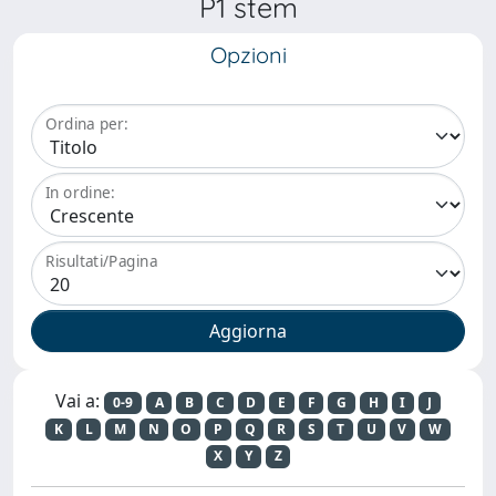
P1 stem
Opzioni
Ordina per:
In ordine:
Risultati/Pagina
Vai a:
0-9
A
B
C
D
E
F
G
H
I
J
K
L
M
N
O
P
Q
R
S
T
U
V
W
X
Y
Z