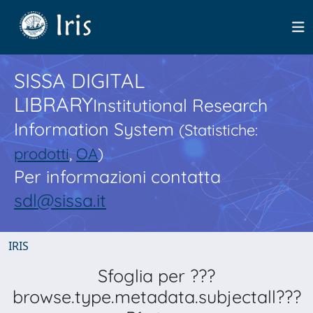
SISSA DIGITAL
LIBRARY
Institutional Research
Information System
(Statistiche:
prodotti
,
OA
)
Per informazioni contatta
sdl@sissa.it
IRIS
Sfoglia per ???
browse.type.metadata.subjectall???