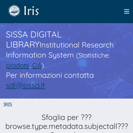
SISSA DIGITAL
LIBRARY
Institutional Research
Information System
(Statistiche:
prodotti
,
OA
)
Per informazioni contatta
sdl@sissa.it
IRIS
Sfoglia per ???
browse.type.metadata.subjectall???