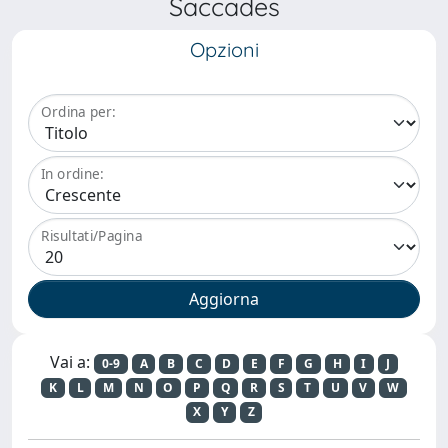
Saccades
Opzioni
Ordina per:
In ordine:
Risultati/Pagina
Vai a:
0-9
A
B
C
D
E
F
G
H
I
J
K
L
M
N
O
P
Q
R
S
T
U
V
W
X
Y
Z