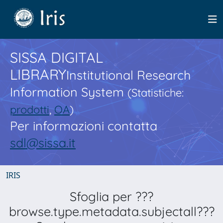
SISSA DIGITAL
LIBRARY
Institutional Research
Information System
(Statistiche:
prodotti
,
OA
)
Per informazioni contatta
sdl@sissa.it
IRIS
Sfoglia per ???
browse.type.metadata.subjectall???