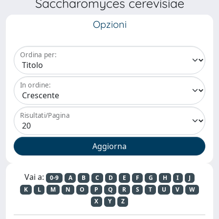
Saccharomyces cerevisiae
Opzioni
Ordina per:
In ordine:
Risultati/Pagina
Vai a:
0-9
A
B
C
D
E
F
G
H
I
J
K
L
M
N
O
P
Q
R
S
T
U
V
W
X
Y
Z