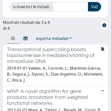
o inserisci le iniziali:
Mostrati risultati da 3 a 4
di 4
esporta metadati
Transcriptional supercoiling boosts
topoisomerase II-mediated knotting of
intracellular DNA
2019-01-01 Valdes, A.; Coronel, L.; Martinez-Garcia,
B.; Segura, J.; Dyson, S.; Diaz-Ingelmo, O.; Micheletti,
C.; Roca, J.
WNP: A novel algorithm for gene
products annotation from weighted
functional networks
2012-01-01 Magi, A.; Tattini, L.; Benelli, M.; Giusti, B.;