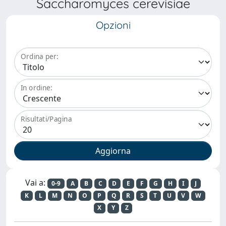
Saccharomyces cerevisiae
Opzioni
Ordina per:
In ordine:
Risultati/Pagina
Vai a:
0-9
A
B
C
D
E
F
G
H
I
J
K
L
M
N
O
P
Q
R
S
T
U
V
W
X
Y
Z