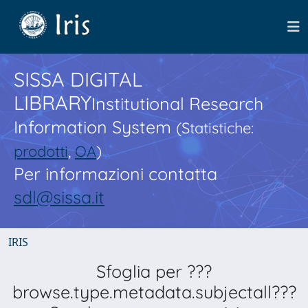
SISSA DIGITAL
LIBRARY
Institutional Research
Information System
(Statistiche:
prodotti
,
OA
)
Per informazioni contatta
sdl@sissa.it
IRIS
Sfoglia per ???
browse.type.metadata.subjectall???