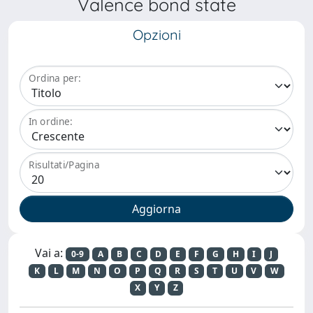
Valence bond state
Opzioni
Ordina per:
In ordine:
Risultati/Pagina
Vai a:
0-9
A
B
C
D
E
F
G
H
I
J
K
L
M
N
O
P
Q
R
S
T
U
V
W
X
Y
Z