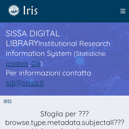
SISSA DIGITAL
LIBRARY
Institutional Research
Information System
(Statistiche:
prodotti
,
OA
)
Per informazioni contatta
sdl@sissa.it
IRIS
Sfoglia per ???
browse.type.metadata.subjectall???