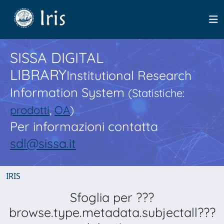
SISSA DIGITAL
LIBRARY
Institutional Research
Information System
(Statistiche:
prodotti
,
OA
)
Per informazioni contatta
sdl@sissa.it
IRIS
Sfoglia per ???
browse.type.metadata.subjectall???