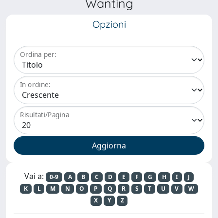
Wanting
Opzioni
Ordina per:
In ordine:
Risultati/Pagina
Vai a:
0-9
A
B
C
D
E
F
G
H
I
J
K
L
M
N
O
P
Q
R
S
T
U
V
W
X
Y
Z