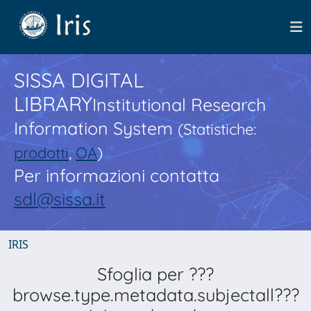
SISSA DIGITAL
LIBRARY
Institutional Research
Information System
(Statistiche:
prodotti
,
OA
)
Per informazioni contatta
sdl@sissa.it
IRIS
Sfoglia per ???
browse.type.metadata.subjectall???