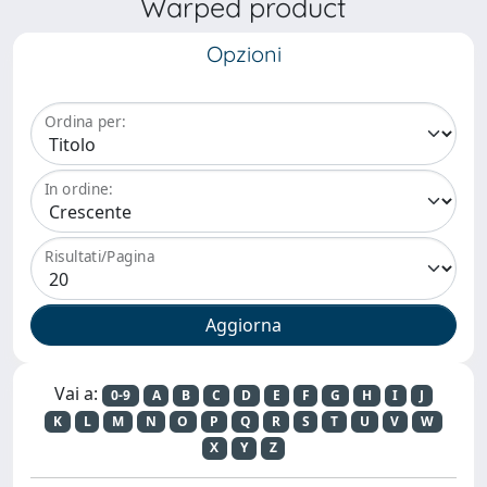
Warped product
Opzioni
Ordina per:
In ordine:
Risultati/Pagina
Vai a:
0-9
A
B
C
D
E
F
G
H
I
J
K
L
M
N
O
P
Q
R
S
T
U
V
W
X
Y
Z