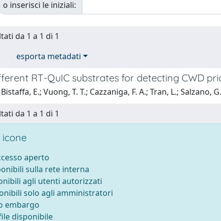
o inserisci le iniziali:
tati da 1 a 1 di 1
esporta metadati
fferent RT-QuIC substrates for detecting CWD pri
istaffa, E.; Vuong, T. T.; Cazzaniga, F. A.; Tran, L.; Salzano, 
tati da 1 a 1 di 1
 icone
accesso aperto
ponibili sulla rete interna
onibili agli utenti autorizzati
onibili solo agli amministratori
to embargo
ile disponibile