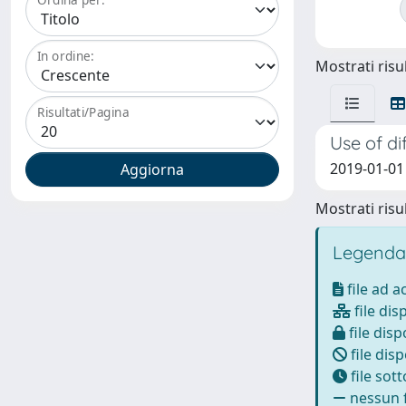
In ordine:
Mostrati risul
Risultati/Pagina
Use of di
2019-01-01 B
Mostrati risul
Legenda
file ad 
file dis
file disp
file disp
file sot
nessun f