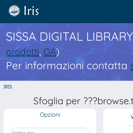
SISSA DIGITAL LIBRARY
prodotti
,
OA
)
Per informazioni contatta
IRIS
Sfoglia per ???browse.
Opzioni
V
Ordina per: