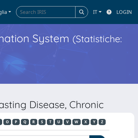
glia
IT
LOGIN
ormation System
(Statistiche:
asting Disease, Chronic
O
P
Q
R
S
T
U
V
W
X
Y
Z