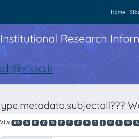
Home
Sfo
Institutional Research Inf
sdl@sissa.it
type.metadata.subjectall??? W
ai a:
0-9
A
B
C
D
E
F
G
H
I
J
K
L
M
N