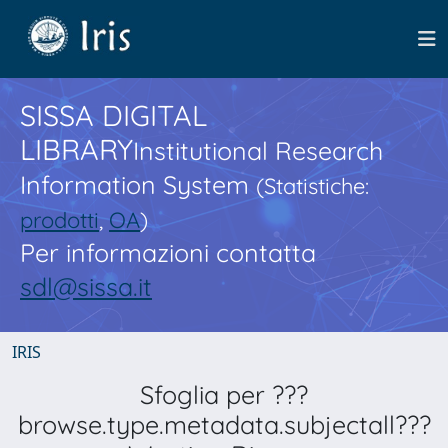
SISSA DIGITAL
LIBRARY
Institutional Research
Information System
(Statistiche:
prodotti
,
OA
)
Per informazioni contatta
sdl@sissa.it
IRIS
Sfoglia per ???
browse.type.metadata.subjectall???