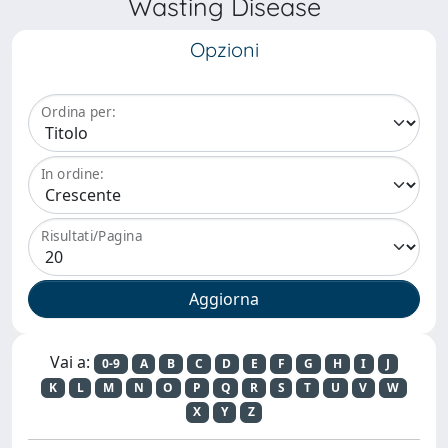
Wasting Disease
Opzioni
Ordina per:
In ordine:
Risultati/Pagina
Vai a:
0-9
A
B
C
D
E
F
G
H
I
J
K
L
M
N
O
P
Q
R
S
T
U
V
W
X
Y
Z