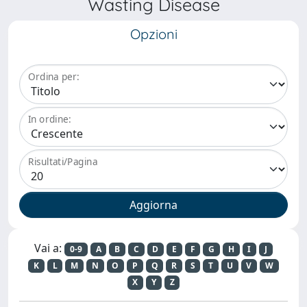
Wasting Disease
Opzioni
Ordina per:
In ordine:
Risultati/Pagina
Vai a:
0-9
A
B
C
D
E
F
G
H
I
J
K
L
M
N
O
P
Q
R
S
T
U
V
W
X
Y
Z