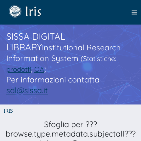
SISSA DIGITAL
LIBRARY
Institutional Research
Information System
(Statistiche:
prodotti
,
OA
)
Per informazioni contatta
sdl@sissa.it
IRIS
Sfoglia per ???
browse.type.metadata.subjectall???