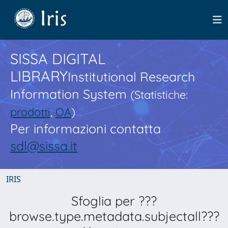
SISSA DIGITAL
LIBRARY
Institutional Research
Information System
(Statistiche:
prodotti
,
OA
)
Per informazioni contatta
sdl@sissa.it
IRIS
Sfoglia per ???
browse.type.metadata.subjectall???