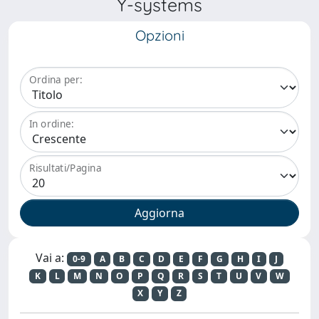
Y-systems
Opzioni
Ordina per:
In ordine:
Risultati/Pagina
Vai a:
0-9
A
B
C
D
E
F
G
H
I
J
K
L
M
N
O
P
Q
R
S
T
U
V
W
X
Y
Z