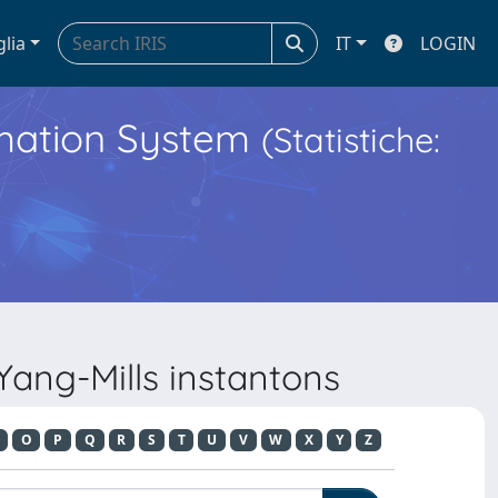
glia
IT
LOGIN
ormation System
(Statistiche:
Yang-Mills instantons
O
P
Q
R
S
T
U
V
W
X
Y
Z