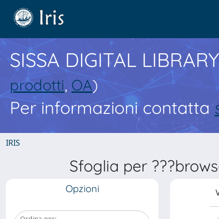
SISSA DIGITAL LIBRARY
prodotti
,
OA
)
Per informazioni contatta
IRIS
Sfoglia per ???brows
Opzioni
V
Ordina per: