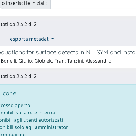
o inserisci le iniziali:
tati da 2 a 2 di 2
esporta metadati
equations for surface defects in N = SYM and insta
Bonelli, Giulio; Globlek, Fran; Tanzini, Alessandro
tati da 2 a 2 di 2
 icone
accesso aperto
ponibili sulla rete interna
onibili agli utenti autorizzati
onibili solo agli amministratori
to embargo