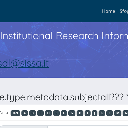
Home
Sfo
Institutional Research Inf
sdl@sissa.it
e.type.metadata.subjectall??? 
ai a:
0-9
A
B
C
D
E
F
G
H
I
J
K
L
M
N