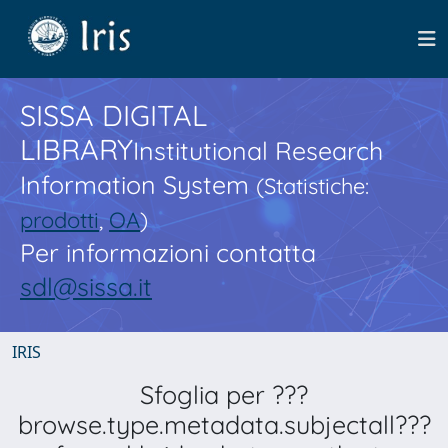
SISSA DIGITAL
LIBRARY
Institutional Research
Information System
(Statistiche:
prodotti
,
OA
)
Per informazioni contatta
sdl@sissa.it
IRIS
Sfoglia per ???
browse.type.metadata.subjectall???