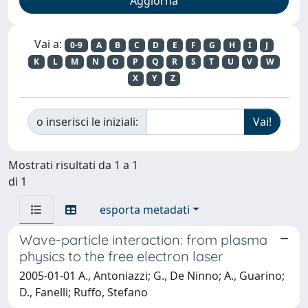
Vai a:
0-9
A
B
C
D
E
F
G
H
I
J
K
L
M
N
O
P
Q
R
S
T
U
V
W
X
Y
Z
o inserisci le iniziali:
Mostrati risultati da 1 a 1
di 1
esporta metadati
Wave-particle interaction: from plasma
physics to the free electron laser
2005-01-01 A., Antoniazzi; G., De Ninno; A., Guarino;
D., Fanelli; Ruffo, Stefano