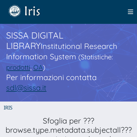
SISSA DIGITAL
LIBRARY
Institutional Research
Information System
(Statistiche:
prodotti
,
OA
)
Per informazioni contatta
sdl@sissa.it
IRIS
Sfoglia per ???
browse.type.metadata.subjectall???