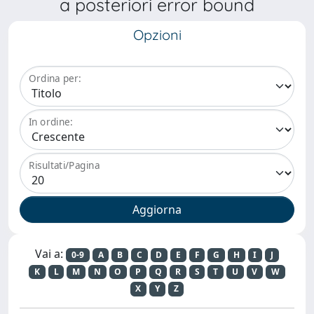
a posteriori error bound
Opzioni
Ordina per:
In ordine:
Risultati/Pagina
Vai a:
0-9
A
B
C
D
E
F
G
H
I
J
K
L
M
N
O
P
Q
R
S
T
U
V
W
X
Y
Z