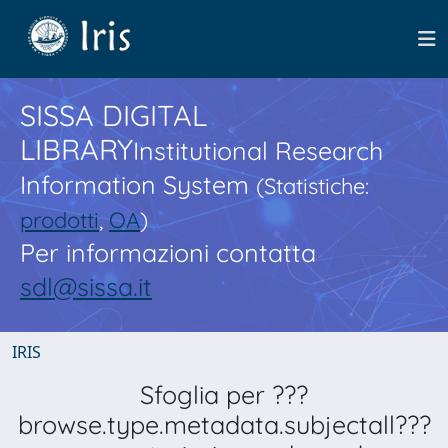
SISSA DIGITAL
LIBRARY
Institutional Research
Information System
(Statistiche:
prodotti
,
OA
)
Per informazioni contatta
sdl@sissa.it
IRIS
Sfoglia per ???
browse.type.metadata.subjectall???