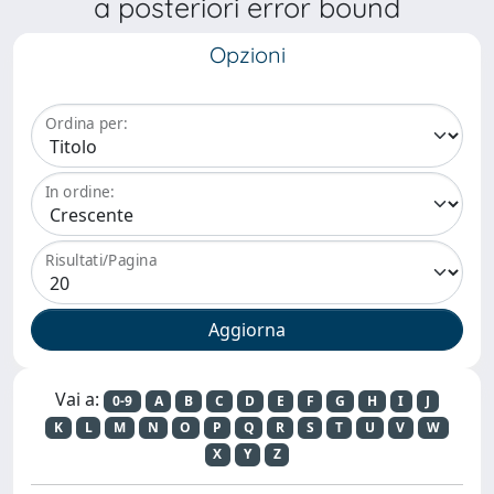
a posteriori error bound
Opzioni
Ordina per:
In ordine:
Risultati/Pagina
Vai a:
0-9
A
B
C
D
E
F
G
H
I
J
K
L
M
N
O
P
Q
R
S
T
U
V
W
X
Y
Z