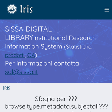
SISSA DIGITAL
LIBRARY
Institutional Research
Information System
(Statistiche:
prodotti
,
OA
)
Per informazioni contatta
sdl@sissa.it
IRIS
Sfoglia per ???
browse.type.metadata.subjectall???