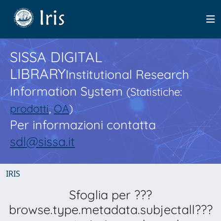
SISSA DIGITAL
LIBRARY
Institutional Research
Information System
(Statistiche:
prodotti
,
OA
)
Per informazioni contatta
sdl@sissa.it
IRIS
Sfoglia per ???
browse.type.metadata.subjectall???