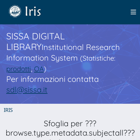
SISSA DIGITAL
LIBRARY
Institutional Research
Information System
(Statistiche:
prodotti
,
OA
)
Per informazioni contatta
sdl@sissa.it
IRIS
Sfoglia per ???
browse.type.metadata.subjectall???