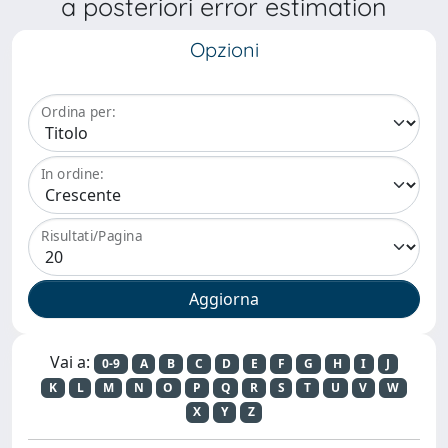
a posteriori error estimation
Opzioni
Ordina per:
In ordine:
Risultati/Pagina
Vai a:
0-9
A
B
C
D
E
F
G
H
I
J
K
L
M
N
O
P
Q
R
S
T
U
V
W
X
Y
Z