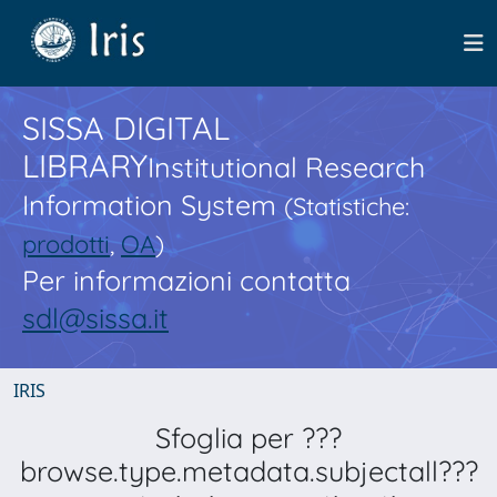
SISSA DIGITAL
LIBRARY
Institutional Research
Information System
(Statistiche:
prodotti
,
OA
)
Per informazioni contatta
sdl@sissa.it
IRIS
Sfoglia per ???
browse.type.metadata.subjectall???