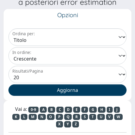
a posteriori error estimation
Opzioni
Ordina per:
In ordine:
Risultati/Pagina
Vai a:
0-9
A
B
C
D
E
F
G
H
I
J
K
L
M
N
O
P
Q
R
S
T
U
V
W
X
Y
Z