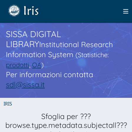
SISSA DIGITAL
LIBRARY
Institutional Research
Information System
(Statistiche:
prodotti
,
OA
)
Per informazioni contatta
sdl@sissa.it
IRIS
Sfoglia per ???
browse.type.metadata.subjectall???