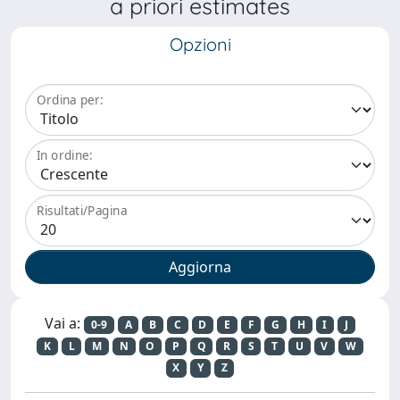
a priori estimates
Opzioni
Ordina per:
In ordine:
Risultati/Pagina
Vai a:
0-9
A
B
C
D
E
F
G
H
I
J
K
L
M
N
O
P
Q
R
S
T
U
V
W
X
Y
Z