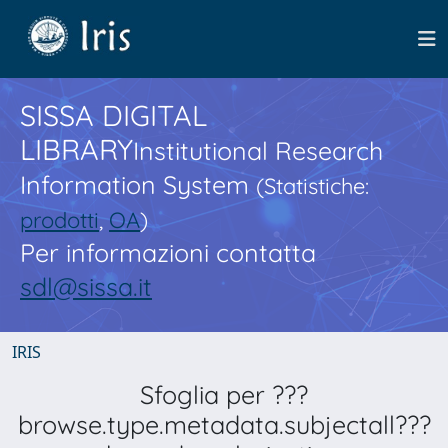
SISSA DIGITAL
LIBRARY
Institutional Research
Information System
(Statistiche:
prodotti
,
OA
)
Per informazioni contatta
sdl@sissa.it
IRIS
Sfoglia per ???
browse.type.metadata.subjectall???