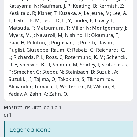
Katayama, N; Kaufman, J. P; Keating, B; Kermish, Z;
Keskitalo, R; Kisner, T; Kusaka, A; Le Jeune, M; Lee, A.
T; Leitch, E. M; Leon, D; Li, Y; Linder, E; Lowry, L;
Matsuda, F; Matsumura, T; Miller, N; Montgomery, J;
Myers, M. J; Navaroli, M; Nishino, H; Okamura, T;
Paar, H; Peloton, J; Pogosian, L; Poletti, Davide;
Puglisi, Giuseppe; Raum, C; Rebeiz, G; Reichardt, C.
L; Richards, P. L; Ross, C; Rotermund, K. M; Schenck,
D. E; Sherwin, B. D; Shimon, M; Shirley, I; Siritanasak,
P; Smecher, G; Stebor, N; Steinbach, B; Suzuki, A;
Suzuki, J. I; Tajima, O; Takakura, S; Tikhomirov,
Alexander; Tomaru, T; Whitehorn, N; Wilson, B;
Yadav, A; Zahn, A; Zahn, O.
Mostrati risultati da 1 a 1
di 1
Legenda icone