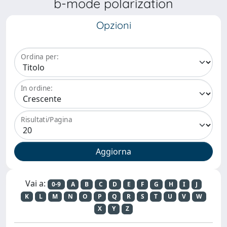
b-mode polarization
Opzioni
Ordina per:
In ordine:
Risultati/Pagina
Vai a:
0-9
A
B
C
D
E
F
G
H
I
J
K
L
M
N
O
P
Q
R
S
T
U
V
W
X
Y
Z