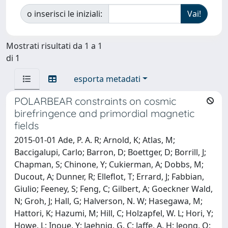
o inserisci le iniziali:
Mostrati risultati da 1 a 1
di 1
esporta metadati
POLARBEAR constraints on cosmic
birefringence and primordial magnetic
fields
2015-01-01 Ade, P. A. R; Arnold, K; Atlas, M;
Baccigalupi, Carlo; Barron, D; Boettger, D; Borrill, J;
Chapman, S; Chinone, Y; Cukierman, A; Dobbs, M;
Ducout, A; Dunner, R; Elleflot, T; Errard, J; Fabbian,
Giulio; Feeney, S; Feng, C; Gilbert, A; Goeckner Wald,
N; Groh, J; Hall, G; Halverson, N. W; Hasegawa, M;
Hattori, K; Hazumi, M; Hill, C; Holzapfel, W. L; Hori, Y;
Howe, L; Inoue, Y; Jaehnig, G. C; Jaffe, A. H; Jeong, O;