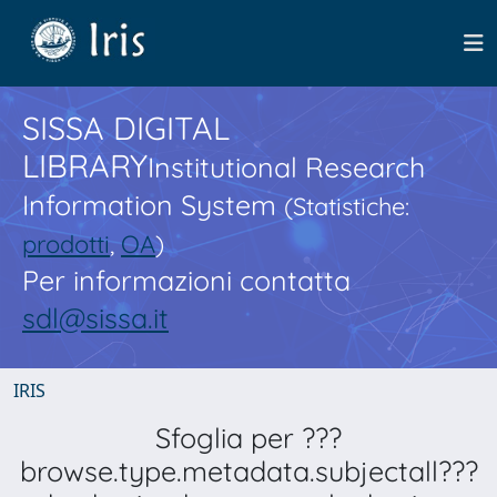
SISSA DIGITAL
LIBRARY
Institutional Research
Information System
(Statistiche:
prodotti
,
OA
)
Per informazioni contatta
sdl@sissa.it
IRIS
Sfoglia per ???
browse.type.metadata.subjectall???