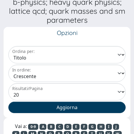
b-physics; heavy quark physics;
lattice qcd; quark masses and sm
parameters
Opzioni
Ordina per:
In ordine:
Risultati/Pagina
Vai a:
0-9
A
B
C
D
E
F
G
H
I
J
K
L
M
N
O
P
Q
R
S
T
U
V
W