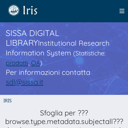
SISSA DIGITAL
LIBRARY
Institutional Research
Information System
(Statistiche:
prodotti
,
OA
)
Per informazioni contatta
sdl@sissa.it
IRIS
Sfoglia per ???
browse.type.metadata.subjectall???