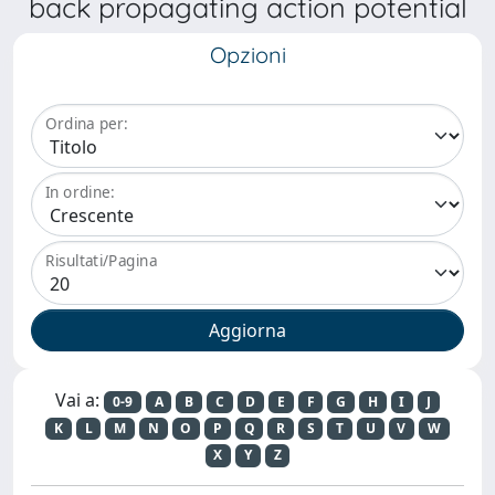
back propagating action potential
Opzioni
Ordina per:
In ordine:
Risultati/Pagina
Vai a:
0-9
A
B
C
D
E
F
G
H
I
J
K
L
M
N
O
P
Q
R
S
T
U
V
W
X
Y
Z