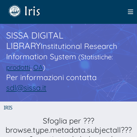
SISSA DIGITAL
LIBRARY
Institutional Research
Information System
(Statistiche:
prodotti
,
OA
)
Per informazioni contatta
sdl@sissa.it
IRIS
Sfoglia per ???
browse.type.metadata.subjectall???