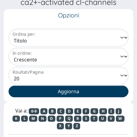
ca2+-activated cl-channels
Opzioni
Ordina per:
In ordine:
Risultati/Pagina
Vai a:
0-9
A
B
C
D
E
F
G
H
I
J
K
L
M
N
O
P
Q
R
S
T
U
V
W
X
Y
Z