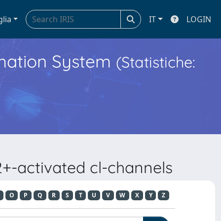
glia
IT
LOGIN
ormation System
(Statistiche:
2+-activated cl-channels
O
P
Q
R
S
T
U
V
W
X
Y
Z