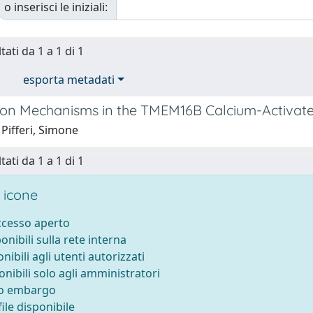
o inserisci le iniziali:
tati da 1 a 1 di 1
esporta metadati
on Mechanisms in the TMEM16B Calcium-Activate
Pifferi, Simone
tati da 1 a 1 di 1
 icone
accesso aperto
ponibili sulla rete interna
onibili agli utenti autorizzati
onibili solo agli amministratori
to embargo
ile disponibile