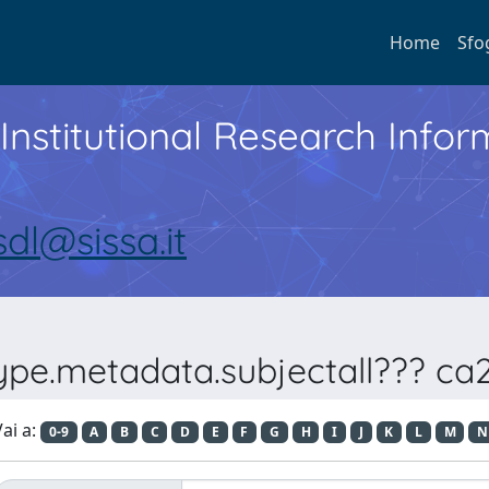
Home
Sfo
Institutional Research Inf
sdl@sissa.it
ype.metadata.subjectall??? ca
ai a:
0-9
A
B
C
D
E
F
G
H
I
J
K
L
M
N