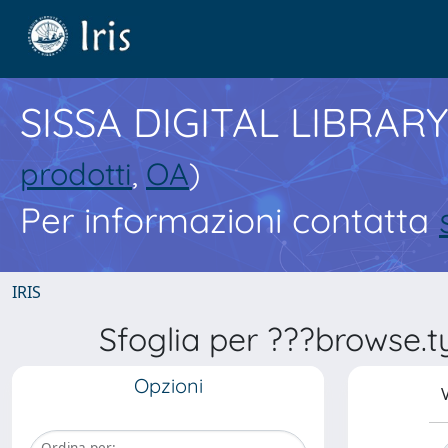
SISSA DIGITAL LIBRARY
prodotti
,
OA
)
Per informazioni contatta
IRIS
Sfoglia per ???browse.t
Opzioni
V
Ordina per: