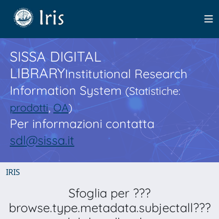
SISSA DIGITAL
LIBRARY
Institutional Research
Information System
(Statistiche:
prodotti
,
OA
)
Per informazioni contatta
sdl@sissa.it
IRIS
Sfoglia per ???
browse.type.metadata.subjectall???