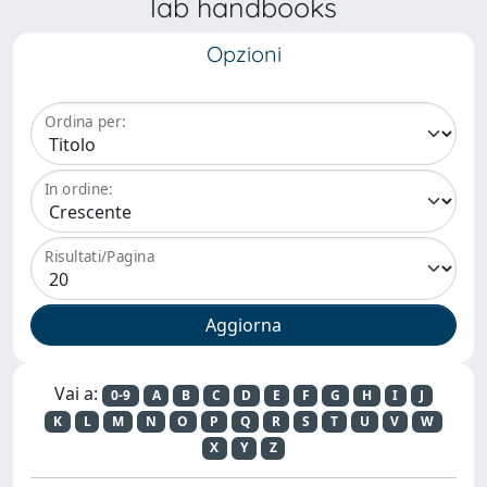
lab handbooks
Opzioni
Ordina per:
In ordine:
Risultati/Pagina
Vai a:
0-9
A
B
C
D
E
F
G
H
I
J
K
L
M
N
O
P
Q
R
S
T
U
V
W
X
Y
Z