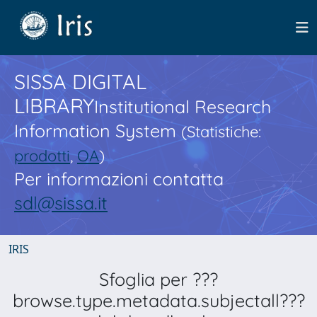
SISSA DIGITAL
LIBRARY
Institutional Research
Information System
(Statistiche:
prodotti
,
OA
)
Per informazioni contatta
sdl@sissa.it
IRIS
Sfoglia per ???
browse.type.metadata.subjectall???