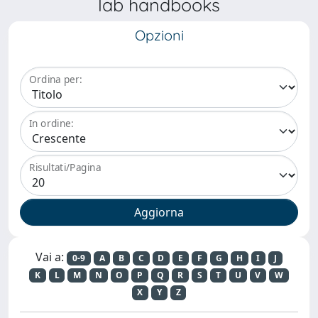
lab handbooks
Opzioni
Ordina per:
In ordine:
Risultati/Pagina
Vai a:
0-9
A
B
C
D
E
F
G
H
I
J
K
L
M
N
O
P
Q
R
S
T
U
V
W
X
Y
Z