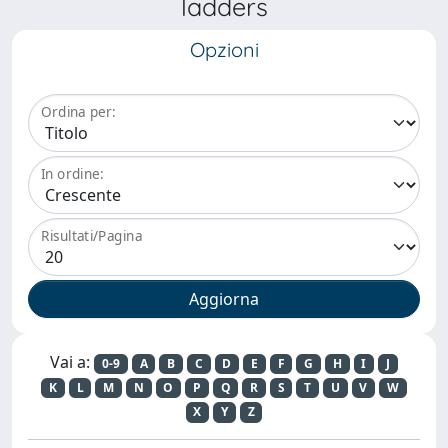
ladders
Opzioni
Ordina per:
In ordine:
Risultati/Pagina
Vai a:
0-9
A
B
C
D
E
F
G
H
I
J
K
L
M
N
O
P
Q
R
S
T
U
V
W
X
Y
Z