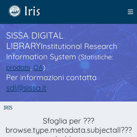
SISSA DIGITAL
LIBRARY
Institutional Research
Information System
(Statistiche:
prodotti
,
OA
)
Per informazioni contatta
sdl@sissa.it
IRIS
Sfoglia per ???
browse.type.metadata.subjectall???