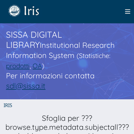
SISSA DIGITAL
LIBRARY
Institutional Research
Information System
(Statistiche:
prodotti
,
OA
)
Per informazioni contatta
sdl@sissa.it
IRIS
Sfoglia per ???
browse.type.metadata.subjectall???