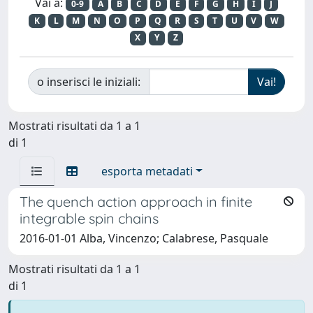
Vai a:
0-9
A
B
C
D
E
F
G
H
I
J
K
L
M
N
O
P
Q
R
S
T
U
V
W
X
Y
Z
o inserisci le iniziali:
Mostrati risultati da 1 a 1
di 1
esporta metadati
The quench action approach in finite
integrable spin chains
2016-01-01 Alba, Vincenzo; Calabrese, Pasquale
Mostrati risultati da 1 a 1
di 1