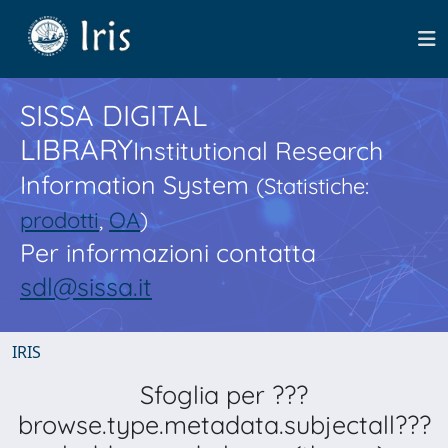
SISSA DIGITAL
LIBRARY
Institutional Research
Information System
(Statistiche:
prodotti
,
OA
)
Per informazioni contatta
sdl@sissa.it
IRIS
Sfoglia per ???
browse.type.metadata.subjectall???