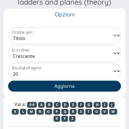
ladders and planes (theory)
Opzioni
Ordina per:
In ordine:
Risultati/Pagina
Vai a:
0-9
A
B
C
D
E
F
G
H
I
J
K
L
M
N
O
P
Q
R
S
T
U
V
W
X
Y
Z