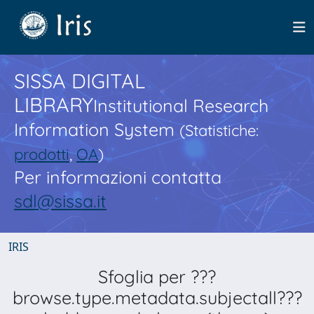
SISSA DIGITAL
LIBRARY
Institutional Research
Information System
(Statistiche:
prodotti
,
OA
)
Per informazioni contatta
sdl@sissa.it
IRIS
Sfoglia per ???
browse.type.metadata.subjectall???