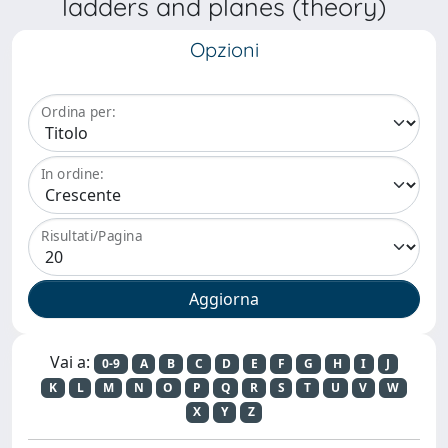
ladders and planes (theory)
Opzioni
Ordina per:
In ordine:
Risultati/Pagina
Vai a:
0-9
A
B
C
D
E
F
G
H
I
J
K
L
M
N
O
P
Q
R
S
T
U
V
W
X
Y
Z