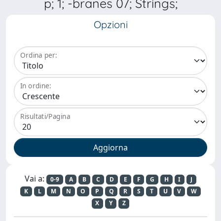
p; 1; -branes 07; Strings;
Opzioni
Ordina per:
In ordine:
Risultati/Pagina
Vai a:
0-9
A
B
C
D
E
F
G
H
I
J
K
L
M
N
O
P
Q
R
S
T
U
V
W
X
Y
Z