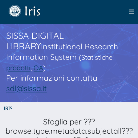
SISSA DIGITAL
LIBRARY
Institutional Research
Information System
(Statistiche:
prodotti
,
OA
)
Per informazioni contatta
sdl@sissa.it
IRIS
Sfoglia per ???
browse.type.metadata.subjectall???