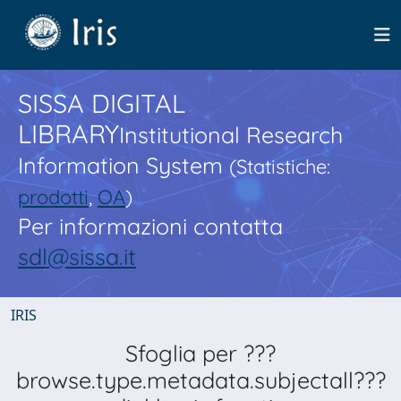
SISSA DIGITAL
LIBRARY
Institutional Research
Information System
(Statistiche:
prodotti
,
OA
)
Per informazioni contatta
sdl@sissa.it
IRIS
Sfoglia per ???
browse.type.metadata.subjectall???