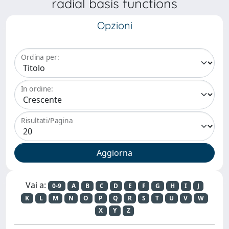
radial basis functions
Opzioni
Ordina per:
In ordine:
Risultati/Pagina
Vai a:
0-9
A
B
C
D
E
F
G
H
I
J
K
L
M
N
O
P
Q
R
S
T
U
V
W
X
Y
Z