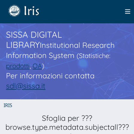
SISSA DIGITAL
LIBRARY
Institutional Research
Information System
(Statistiche:
prodotti
,
OA
)
Per informazioni contatta
sdl@sissa.it
IRIS
Sfoglia per ???
browse.type.metadata.subjectall???