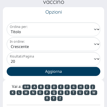
vaccino
Opzioni
Ordina per:
In ordine:
Risultati/Pagina
Vai a:
0-9
A
B
C
D
E
F
G
H
I
J
K
L
M
N
O
P
Q
R
S
T
U
V
W
X
Y
Z