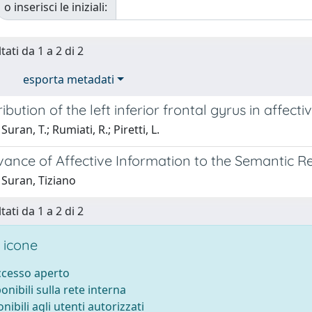
o inserisci le iniziali:
tati da 1 a 2 di 2
esporta metadati
ibution of the left inferior frontal gyrus in affect
uran, T.; Rumiati, R.; Piretti, L.
vance of Affective Information to the Semantic R
 Suran, Tiziano
tati da 1 a 2 di 2
 icone
accesso aperto
ponibili sulla rete interna
onibili agli utenti autorizzati