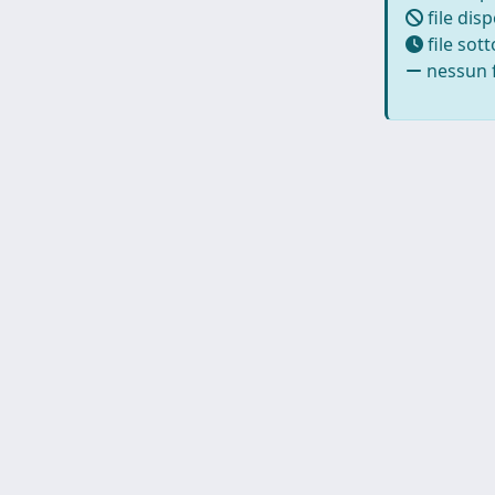
file disp
file sot
nessun f