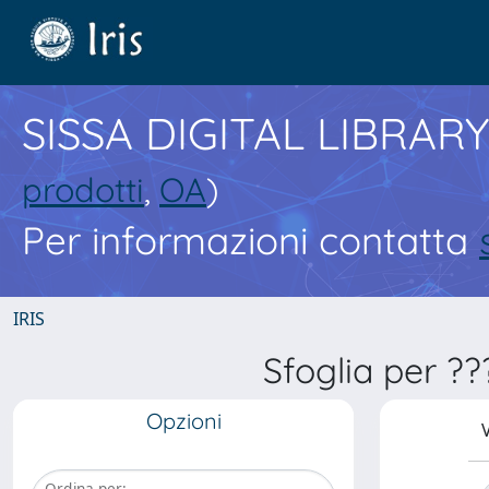
SISSA DIGITAL LIBRARY
prodotti
,
OA
)
Per informazioni contatta
IRIS
Sfoglia per ?
Opzioni
V
Ordina per: