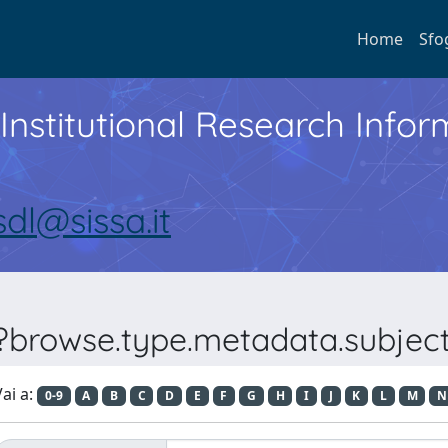
Home
Sfo
Institutional Research Inf
sdl@sissa.it
??browse.type.metadata.subject
ai a:
0-9
A
B
C
D
E
F
G
H
I
J
K
L
M
N