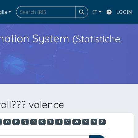
glia
IT
LOGIN
ormation System
(Statistiche:
all??? valence
O
P
Q
R
S
T
U
V
W
X
Y
Z