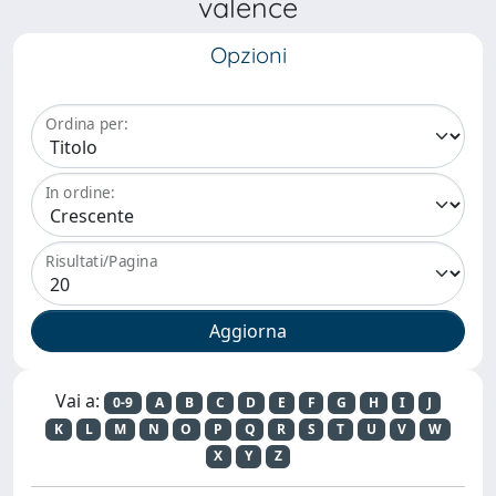
valence
Opzioni
Ordina per:
In ordine:
Risultati/Pagina
Vai a:
0-9
A
B
C
D
E
F
G
H
I
J
K
L
M
N
O
P
Q
R
S
T
U
V
W
X
Y
Z