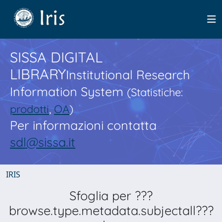
SISSA DIGITAL
LIBRARY
Institutional Research
Information System
(Statistiche:
prodotti
,
OA
)
Per informazioni contatta
sdl@sissa.it
IRIS
Sfoglia per ???
browse.type.metadata.subjectall???