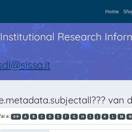
Home
Sfo
Institutional Research Inf
sdl@sissa.it
e.metadata.subjectall??? van 
ai a:
0-9
A
B
C
D
E
F
G
H
I
J
K
L
M
N