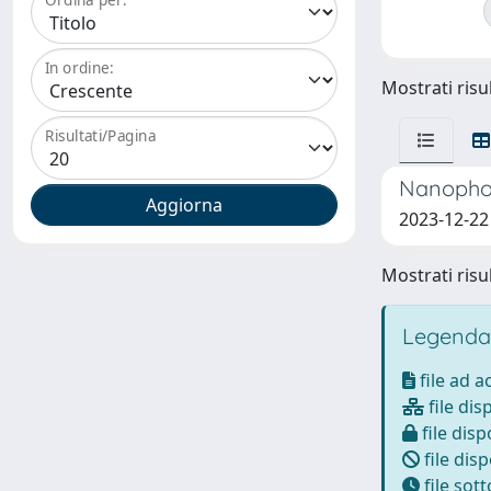
In ordine:
Mostrati risul
Risultati/Pagina
Nanophot
2023-12-22
Mostrati risul
Legenda
file ad 
file dis
file disp
file disp
file sot