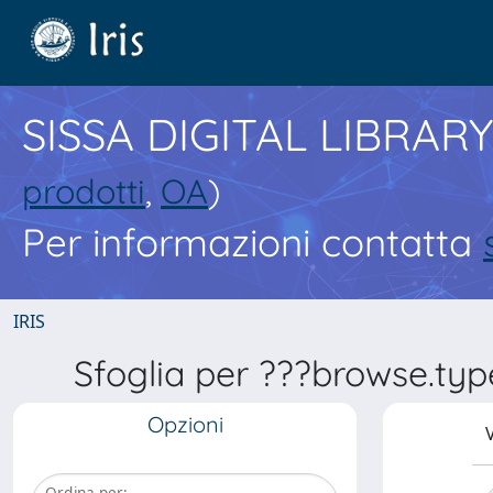
SISSA DIGITAL LIBRARY
prodotti
,
OA
)
Per informazioni contatta
IRIS
Sfoglia per ???browse.typ
Opzioni
V
Ordina per: