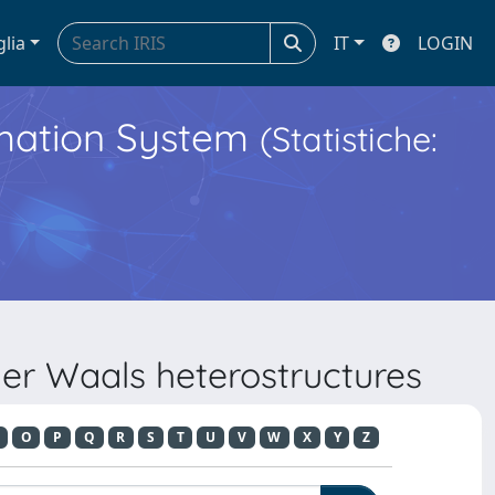
glia
IT
LOGIN
ormation System
(Statistiche:
der Waals heterostructures
O
P
Q
R
S
T
U
V
W
X
Y
Z