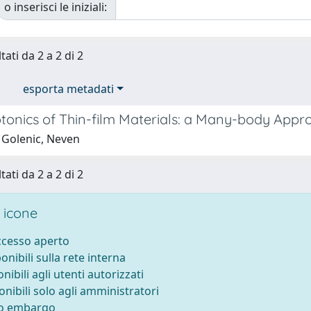
o inserisci le iniziali:
tati da 2 a 2 di 2
esporta metadati
onics of Thin-film Materials: a Many-body Appr
 Golenic, Neven
tati da 2 a 2 di 2
 icone
accesso aperto
ponibili sulla rete interna
onibili agli utenti autorizzati
onibili solo agli amministratori
to embargo