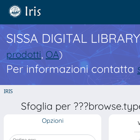
SISSA DIGITAL LIBRARY
prodotti
,
OA
)
Per informazioni contatta
IRIS
Sfoglia per ???browse.typ
Opzioni
V
Ordina per: