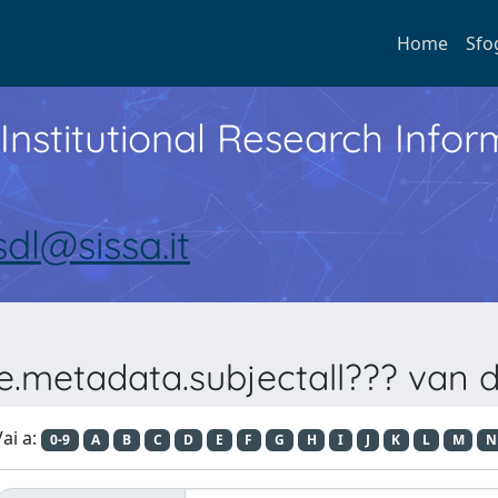
Home
Sfo
Institutional Research Inf
sdl@sissa.it
e.metadata.subjectall??? van 
ai a:
0-9
A
B
C
D
E
F
G
H
I
J
K
L
M
N