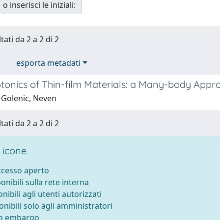
o inserisci le iniziali:
tati da 2 a 2 di 2
esporta metadati
onics of Thin-film Materials: a Many-body Appr
 Golenic, Neven
tati da 2 a 2 di 2
 icone
accesso aperto
ponibili sulla rete interna
onibili agli utenti autorizzati
onibili solo agli amministratori
to embargo