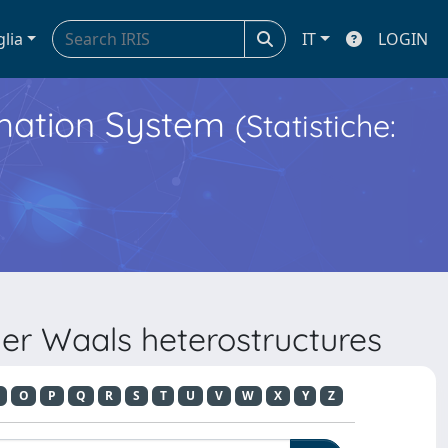
glia
IT
LOGIN
ormation System
(Statistiche:
der Waals heterostructures
O
P
Q
R
S
T
U
V
W
X
Y
Z