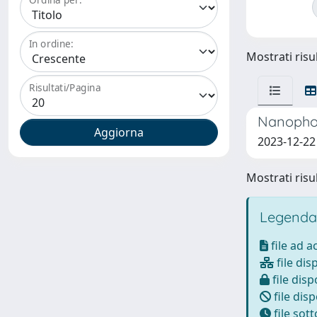
In ordine:
Mostrati risul
Risultati/Pagina
Nanophot
2023-12-22
Mostrati risul
Legenda
file ad 
file dis
file disp
file disp
file sot