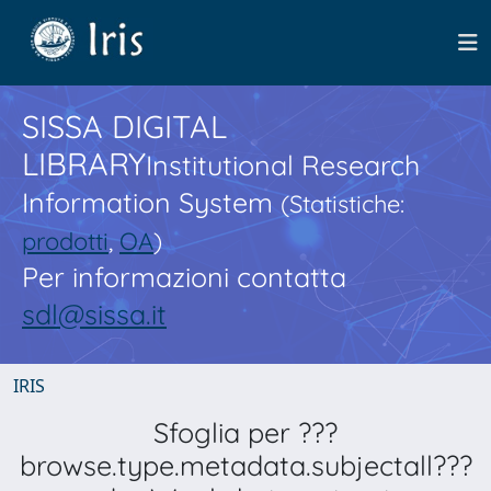
SISSA DIGITAL
LIBRARY
Institutional Research
Information System
(Statistiche:
prodotti
,
OA
)
Per informazioni contatta
sdl@sissa.it
IRIS
Sfoglia per ???
browse.type.metadata.subjectall???