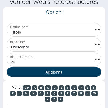
van der Waals heterostructures
Opzioni
Ordina per:
In ordine:
Risultati/Pagina
Vai a:
0-9
A
B
C
D
E
F
G
H
I
J
K
L
M
N
O
P
Q
R
S
T
U
V
W
X
Y
Z