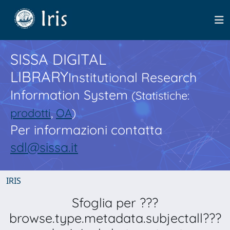
SISSA DIGITAL
LIBRARY
Institutional Research
Information System
(Statistiche:
prodotti
,
OA
)
Per informazioni contatta
sdl@sissa.it
IRIS
Sfoglia per ???
browse.type.metadata.subjectall???