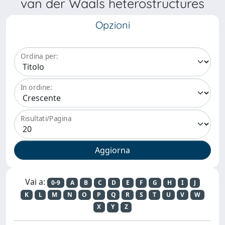
van der Waals heterostructures
Opzioni
Ordina per:
In ordine:
Risultati/Pagina
Vai a:
0-9
A
B
C
D
E
F
G
H
I
J
K
L
M
N
O
P
Q
R
S
T
U
V
W
X
Y
Z