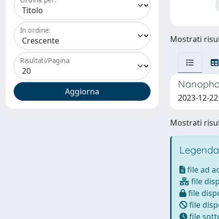
In ordine:
Mostrati risul
Risultati/Pagina
Nanophot
2023-12-22
Mostrati risul
Legenda
file ad 
file dis
file disp
file disp
file sot