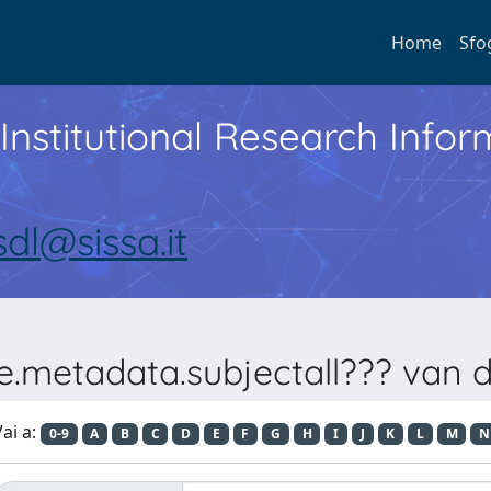
Home
Sfo
Institutional Research Inf
sdl@sissa.it
e.metadata.subjectall??? van 
ai a:
0-9
A
B
C
D
E
F
G
H
I
J
K
L
M
N