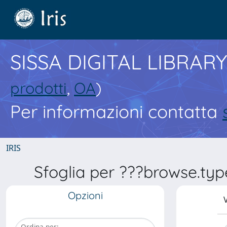
SISSA DIGITAL LIBRARY
prodotti
,
OA
)
Per informazioni contatta
IRIS
Sfoglia per ???browse.typ
Opzioni
V
Ordina per: