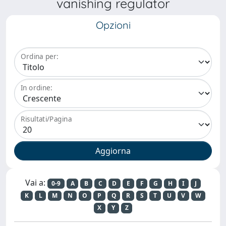
vanishing regulator
Opzioni
Ordina per:
In ordine:
Risultati/Pagina
Vai a:
0-9
A
B
C
D
E
F
G
H
I
J
K
L
M
N
O
P
Q
R
S
T
U
V
W
X
Y
Z