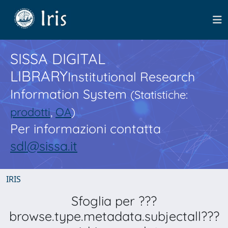
SISSA DIGITAL
LIBRARY
Institutional Research
Information System
(Statistiche:
prodotti
,
OA
)
Per informazioni contatta
sdl@sissa.it
IRIS
Sfoglia per ???
browse.type.metadata.subjectall???