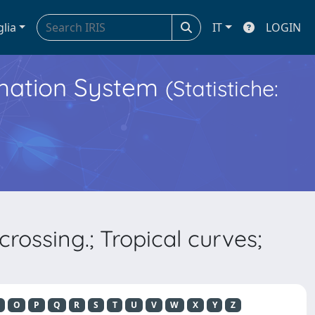
glia
IT
LOGIN
ormation System
(Statistiche:
rossing.; Tropical curves;
O
P
Q
R
S
T
U
V
W
X
Y
Z