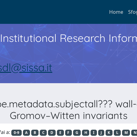
Home
Sfo
Institutional Research Inf
sdl@sissa.it
e.metadata.subjectall??? wall-c
Gromov–Witten invariants
ai a:
0-9
A
B
C
D
E
F
G
H
I
J
K
L
M
N