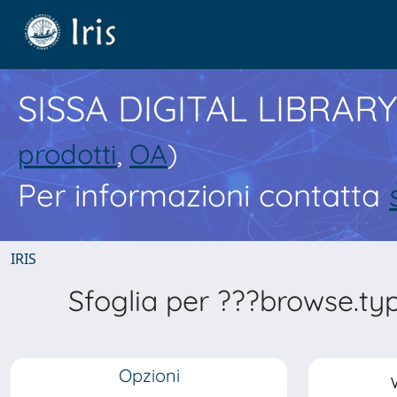
SISSA DIGITAL LIBRARY
prodotti
,
OA
)
Per informazioni contatta
IRIS
Sfoglia per ???browse.typ
Opzioni
V