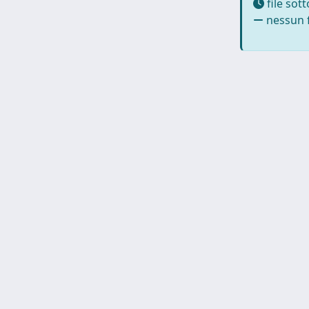
file sot
nessun f