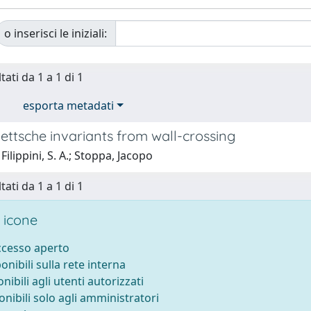
o inserisci le iniziali:
tati da 1 a 1 di 1
esporta metadati
ettsche invariants from wall-crossing
Filippini, S. A.; Stoppa, Jacopo
tati da 1 a 1 di 1
 icone
accesso aperto
ponibili sulla rete interna
onibili agli utenti autorizzati
onibili solo agli amministratori