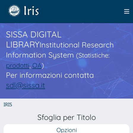
SISSA DIGITAL
LIBRARY
Institutional Research
Information System
(Statistiche:
prodotti
,
OA
)
Per informazioni contatta
sdl@sissa.it
IRIS
Sfoglia per Titolo
Opzioni