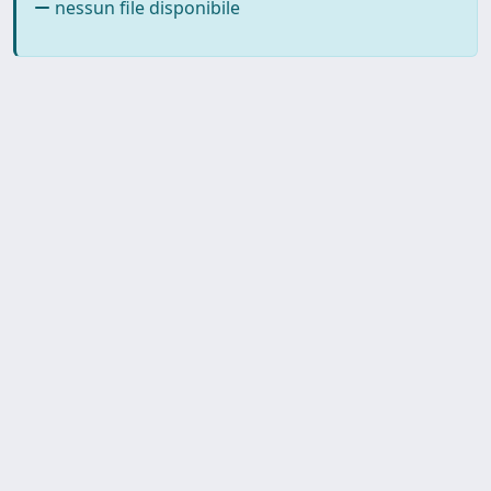
nessun file disponibile
SISSA Library - Via Bonomea,
Powered by IRIS
about
265 - 34136 Trieste ITALY - Tel.
IRIS
Utilizzo dei cookie