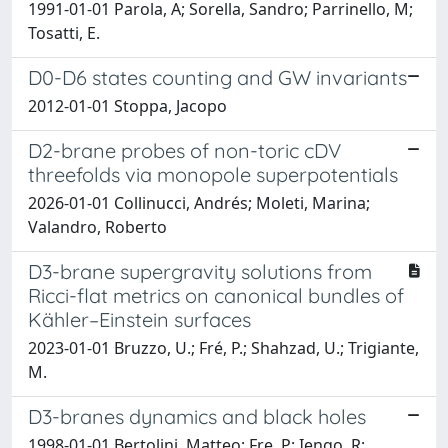
1991-01-01 Parola, A; Sorella, Sandro; Parrinello, M;
Tosatti, E.
D0-D6 states counting and GW invariants
2012-01-01 Stoppa, Jacopo
D2-brane probes of non-toric cDV
threefolds via monopole superpotentials
2026-01-01 Collinucci, Andrés; Moleti, Marina;
Valandro, Roberto
D3-brane supergravity solutions from
Ricci-flat metrics on canonical bundles of
Kähler–Einstein surfaces
2023-01-01 Bruzzo, U.; Fré, P.; Shahzad, U.; Trigiante,
M.
D3-branes dynamics and black holes
1998-01-01 Bertolini, Matteo; Fre, P; Iengo, R;