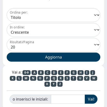
Ordina per:
In ordine:
Risultati/Pagina
Vai a:
0-9
A
B
C
D
E
F
G
H
I
J
K
L
M
N
O
P
Q
R
S
T
U
V
W
X
Y
Z
o inserisci le iniziali: