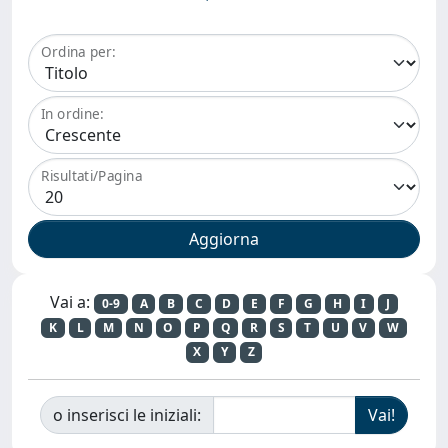
Ordina per:
In ordine:
Risultati/Pagina
Vai a:
0-9
A
B
C
D
E
F
G
H
I
J
K
L
M
N
O
P
Q
R
S
T
U
V
W
X
Y
Z
o inserisci le iniziali: