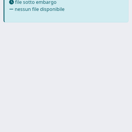
file sotto embargo
nessun file disponibile
SISSA Library - Via Bonomea,
Powered by IRIS
about