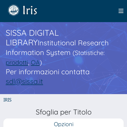
SISSA DIGITAL
LIBRARY
Institutional Research
Information System
(Statistiche:
prodotti
,
OA
)
Per informazioni contatta
sdl@sissa.it
IRIS
Sfoglia per Titolo
Opzioni