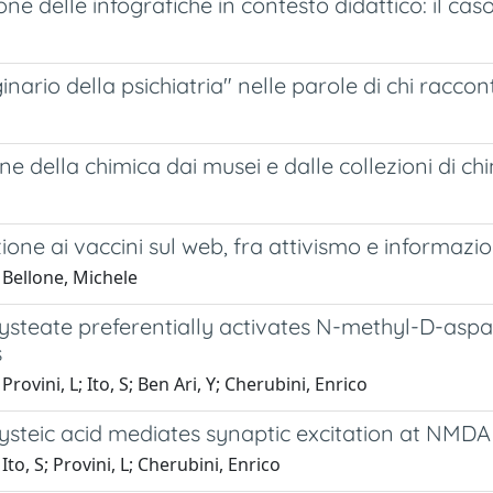
one delle infografiche in contesto didattico: il ca
nario della psichiatria" nelle parole di chi racco
e della chimica dai musei e dalle collezioni di chim
ione ai vaccini sul web, fra attivismo e informazio
 Bellone, Michele
steate preferentially activates N-methyl-D-aspa
s
rovini, L; Ito, S; Ben Ari, Y; Cherubini, Enrico
steic acid mediates synaptic excitation at NMDA
Ito, S; Provini, L; Cherubini, Enrico