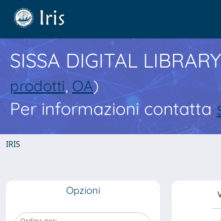
SISSA DIGITAL LIBRARY
prodotti
,
OA
)
Per informazioni contatta
IRIS
Opzioni
V
Ordina per: