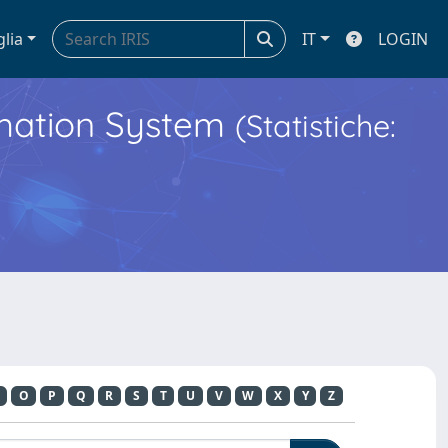
glia
IT
LOGIN
ormation System
(Statistiche:
O
P
Q
R
S
T
U
V
W
X
Y
Z