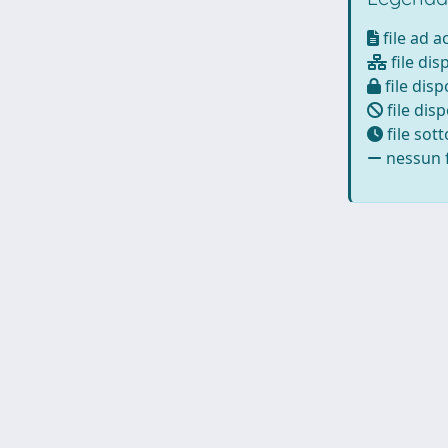
file ad 
file dis
file disp
file disp
file sot
nessun f