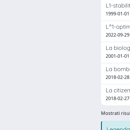
L1-stabil
1999-01-01 B
L^1-optim
2022-09-29 
La biolog
2001-01-01
La bomba,
2018-02-28
La citize
2018-02-27
Mostrati risu
Legenda