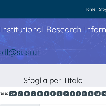
Home
Sfo
Institutional Research Inf
sdl@sissa.it
Sfoglia per Titolo
ai a:
0-9
A
B
C
D
E
F
G
H
I
J
K
L
M
N